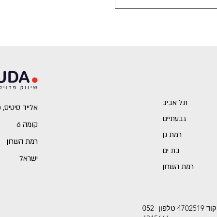
תל אביב
אלייד סיטיס, כביש 2 (מתחם 
גבעתיים
קומה 6
רמת גן
רמת השרון
בת ים
ישראל
רמת השרון
אתר זה משויך לחברת פילה פתרונות שיווק בע"מ (513504910) רחוב חרושת 18, רמת השרון, מיקוד 4702519 טלפון 052-