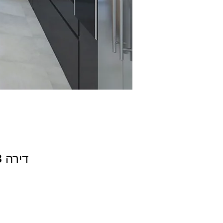
דירה 8 | טיפוסית | 3 חדרים | 68 מ"ר | 12.5 מ"ר | קליי 8