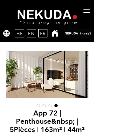
HE
EN
FR
App 72 |
Penthouse&nbsp; |
5Pièces | 163m² | 44m²