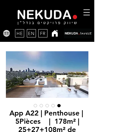
HE
EN
FR
App A22 | Penthouse |
5Pièces | 178m² |
25+27+108m² de