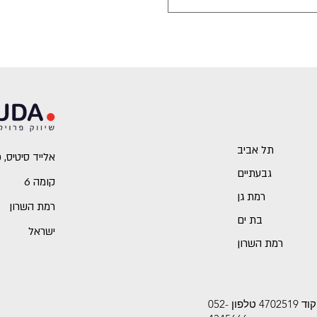
תל אביב
אלייד סיטיס, כביש 2 (מתחם 
גבעתיים
קומה 6
רמת גן
רמת השרון
בת ים
ישראל
רמת השרון
אתר זה משויך לחברת פילה פתרונות שיווק בע"מ (513504910) רחוב חרושת 18, רמת השרון, מיקוד 4702519 טלפון 052-