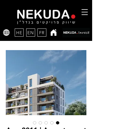
HE
EN
FR