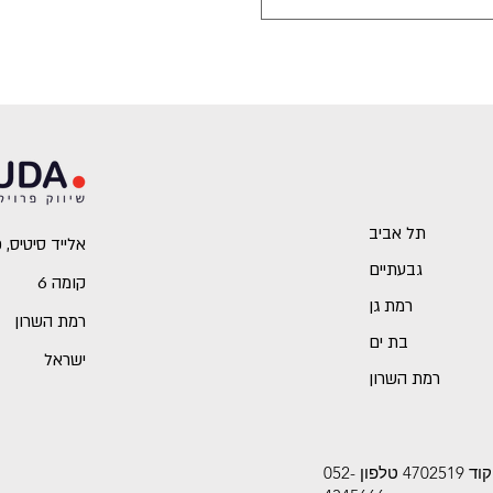
תל אביב
אלייד סיטיס, כביש 2 (מתחם 
גבעתיים
קומה 6
רמת גן
רמת השרון
בת ים
ישראל
רמת השרון
אתר זה משויך לחברת פילה פתרונות שיווק בע"מ (513504910) רחוב חרושת 18, רמת השרון, מיקוד 4702519 טלפון 052-