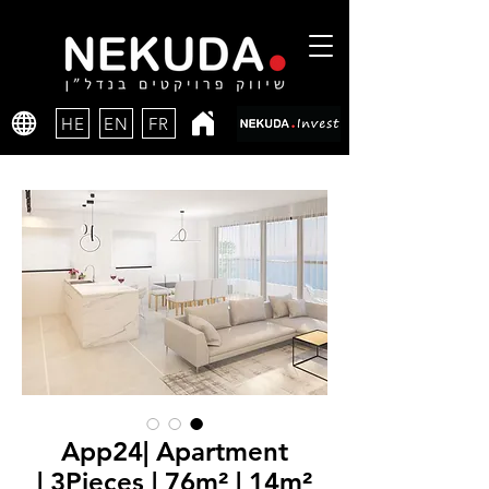
HE
EN
FR
App24| Apartment
| 3Pieces | 76m² | 14m²