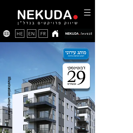
HE
EN
FR
Illustration uniquement