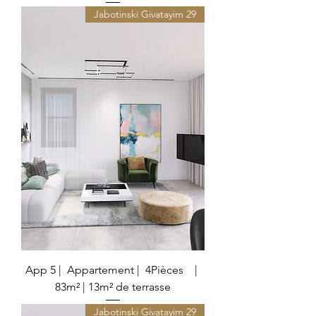
29 Jabotinski Givatayim
App 5 | Appartement | 4Pièces |
83m² | 13m² de terrasse
29 Jabotinski Givatayim