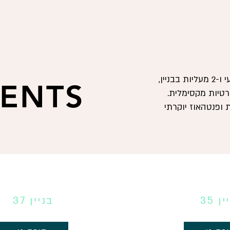
לכל דירה תכנון מוקפד, חניון תת-קרקעי ו-2 מעליות בבניין,
ENTS
 ופרטיות מקסימלית.
 ופנטהאוז יוקרתי
ן 35
בניין 37