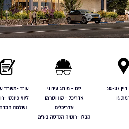
ן 35-37
יזם - מותג עירוני
עו"ד -משרד עו
מת גן
אדריכל - קון וסרמן
ליווי פיננסי -ר
אדריכלים
ושלמה חברה 
קבלן -רונויה הנדסה בע"מ