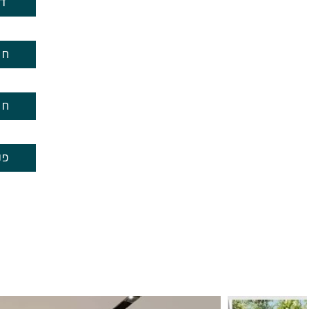
די
3 
4 ח
פנ