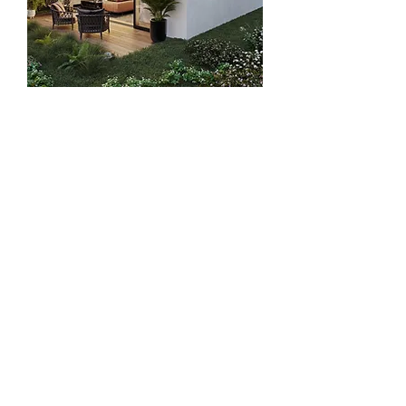
דירת גן 2 | 4 חדרים | 108 מ"ר | 87 מ"ר
גינה | שפרינצק 11-13
מחיר
טעינת מוצרים נוספים
No products to show here
Back to Shopping