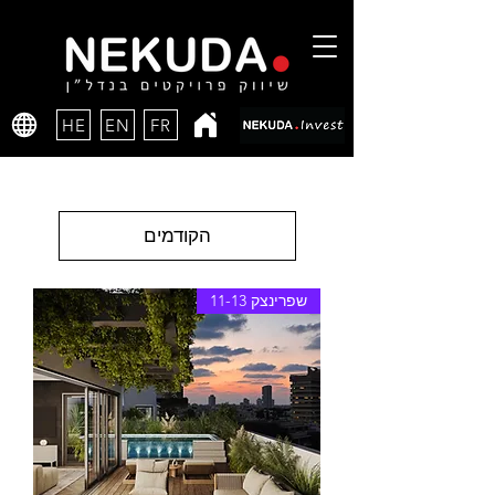
HE
EN
FR
הקודמים
שפרינצק 11-13