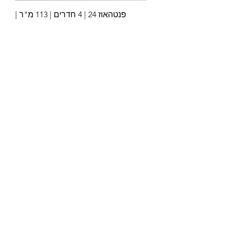
פנטהאוז 24 | 4 חדרים | 113 מ"ר |
78+22 מ"ר מרפסת | שפרינצק 11-13
מחיר
טעינת מוצרים נוספים
לתצוגה כרגע.