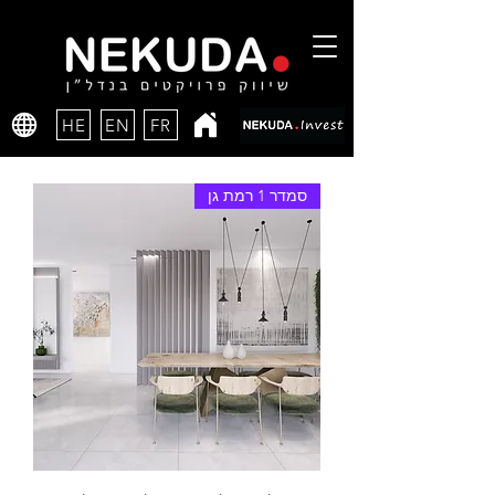
HE
EN
FR
סמדר 1 רמת גן